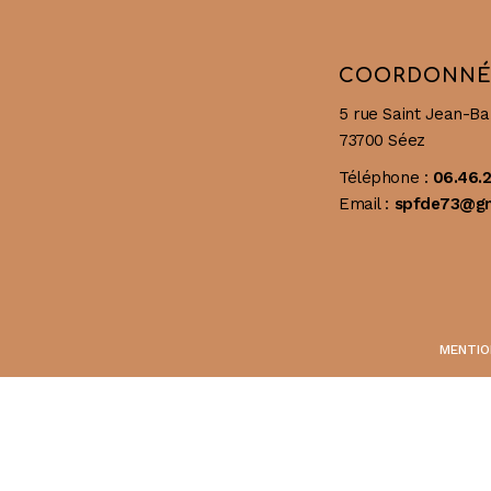
COORDONNÉ
5 rue Saint Jean-Ba
73700 Séez
Téléphone :
06.46.2
Email :
spfde73@gm
MENTIO