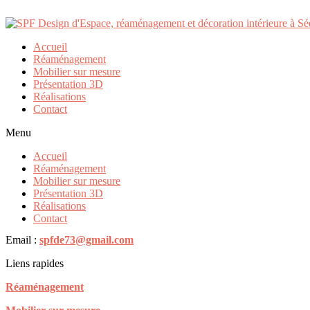
20b19633-af48-435a-9943-
Accueil
Réaménagement
Publié par
730370
le
03/03/2022
Mobilier sur mesure
Présentation 3D
Réalisations
Contact
Taille :
150 × 150
|
225 × 300
|
360 × 240
|
230 × 350
|
160 × 160
Menu
Accueil
Coordonnées
Réaménagement
Mobilier sur mesure
5 rue Saint Jean-Baptiste
Présentation 3D
73700 Séez
Réalisations
Contact
Téléphone :
06.46.29.52.50
.
Email :
spfde73@gmail.com
Liens rapides
Réaménagement