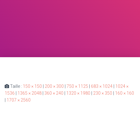
Taille :
150 × 150
|
200 × 300
|
750 × 1125
|
683 × 1024
|
1024 ×
1536
|
1365 × 2048
|
360 × 240
|
1320 × 1980
|
230 × 350
|
160 × 160
|
1707 × 2560