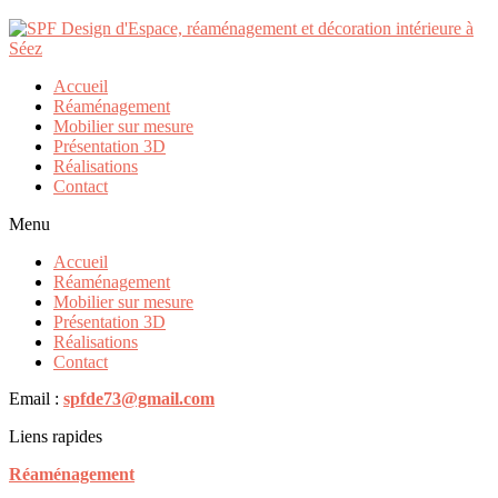
IMG_0809
Publié par
730370
le
17/05/2022
Accueil
Réaménagement
Mobilier sur mesure
Présentation 3D
Réalisations
Taille :
150 × 150
|
300 × 225
|
750 × 563
|
750 × 563
|
1536 ×
Contact
1152
|
2048 × 1536
|
360 × 240
|
1320 × 990
|
230 × 350
|
160 ×
160
|
2560 × 1920
Menu
Accueil
Réaménagement
Coordonnées
Mobilier sur mesure
5 rue Saint Jean-Baptiste
Présentation 3D
73700 Séez
Réalisations
Contact
Téléphone :
06.46.29.52.50
.
Email :
spfde73@gmail.com
Liens rapides
Réaménagement