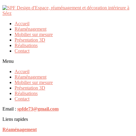
IMG_1921
Publié par
730370
le
17/05/2022
Accueil
Réaménagement
Mobilier sur mesure
Présentation 3D
Réalisations
Taille :
150 × 150
|
300 × 225
|
750 × 563
|
750 × 563
|
1536 ×
Contact
1152
|
2048 × 1536
|
360 × 240
|
1320 × 990
|
230 × 350
|
160 ×
160
|
2560 × 1920
Menu
Accueil
Réaménagement
Coordonnées
Mobilier sur mesure
5 rue Saint Jean-Baptiste
Présentation 3D
73700 Séez
Réalisations
Contact
Téléphone :
06.46.29.52.50
.
Email :
spfde73@gmail.com
Liens rapides
Réaménagement