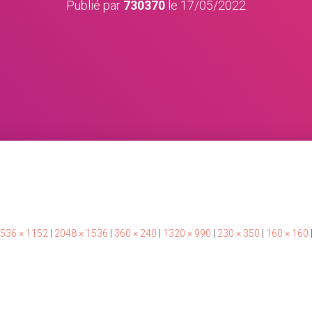
Publié par
730370
le
17/05/2022
536 × 1152
|
2048 × 1536
|
360 × 240
|
1320 × 990
|
230 × 350
|
160 × 160