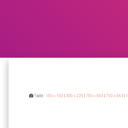
Taille :
150 × 150
|
300 × 225
|
750 × 563
|
750 × 563
|
1