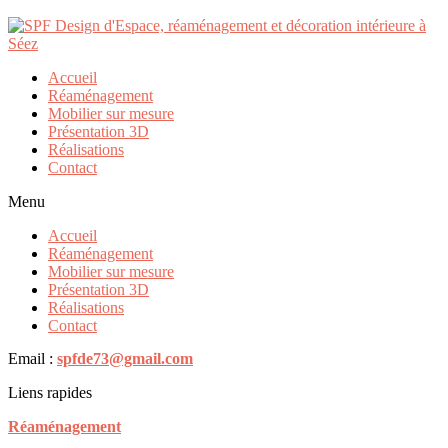
IMG_8191
Publié par
730370
le
08/03/2024
Accueil
Réaménagement
Mobilier sur mesure
Présentation 3D
Réalisations
Taille :
150 × 150
|
300 × 225
|
750 × 563
|
750 × 563
|
1536 ×
Contact
1152
|
360 × 240
|
460 × 700
|
1320 × 990
|
230 × 350
|
600 × 450
|
160 × 160
|
2016 × 1512
Menu
Accueil
Réaménagement
Coordonnées
Mobilier sur mesure
5 rue Saint Jean-Baptiste
Présentation 3D
73700 Séez
Réalisations
Contact
Téléphone :
06.46.29.52.50
.
Email :
spfde73@gmail.com
Liens rapides
Réaménagement