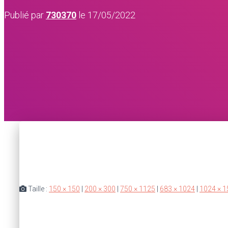
Publié par
730370
le
17/05/2022
Taille :
150 × 150
|
200 × 300
|
750 × 1125
|
683 × 1024
|
1024 × 1