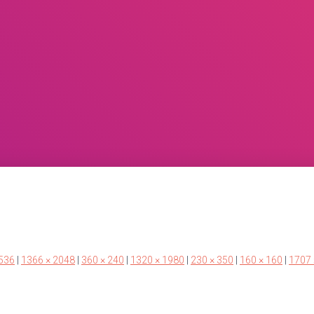
536
|
1366 × 2048
|
360 × 240
|
1320 × 1980
|
230 × 350
|
160 × 160
|
1707 