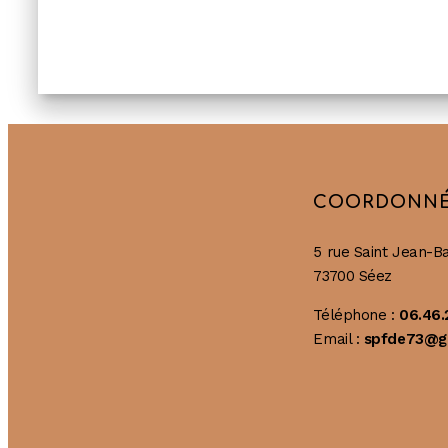
COORDONN
5 rue Saint Jean-Ba
73700 Séez
Téléphone :
06.46.
Email :
spfde73@g