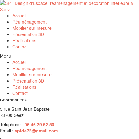
My account
Accueil
Réaménagement
Se connecter
Mobilier sur mesure
Présentation 3D
Réalisations
Identifiant ou e-mail
*
Contact
Mot de passe
*
Menu
Accueil
Réaménagement
Se souvenir de moi
Se connecter
Mobilier sur mesure
Présentation 3D
Mot de passe perdu ?
Réalisations
Contact
Coordonnées
5 rue Saint Jean-Baptiste
73700 Séez
Téléphone :
06.46.29.52.50
.
Email :
spfde73@gmail.com