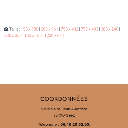
Taille :
150 × 150
|
300 × 161
|
750 × 402
|
750 × 403
|
360 × 240
|
230 × 350
|
160 × 160
|
1200 × 644
COORDONNÉES
5 rue Saint Jean-Baptiste
73700 Séez
Téléphone :
06.46.29.52.50
.