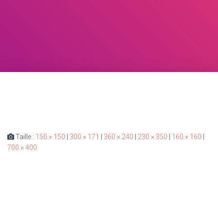
Taille :
150 × 150
|
300 × 171
|
360 × 240
|
230 × 350
|
160 × 160
|
700 × 400