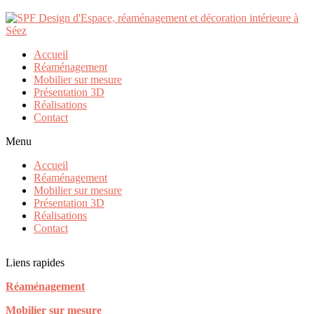
Propo_Julia_Thibaud_Séjour_D2
Publié par
730370
le
17/05/2022
Accueil
Réaménagement
Mobilier sur mesure
Présentation 3D
Réalisations
Taille :
150 × 150
|
300 × 173
|
750 × 433
|
750 × 433
|
1536 ×
Contact
886
|
360 × 240
|
1320 × 761
|
230 × 350
|
160 × 160
|
1800 × 1038
Menu
Accueil
Coordonnées
Réaménagement
5 rue Saint Jean-Baptiste
Mobilier sur mesure
73700 Séez
Présentation 3D
Réalisations
Téléphone :
06.46.29.52.50
.
Contact
Email :
spfde73@gmail.com
Liens rapides
Réaménagement
Mobilier sur mesure