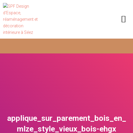
applique_sur_parement_bois_en_
mlze_style_vieux_bois-ehgx